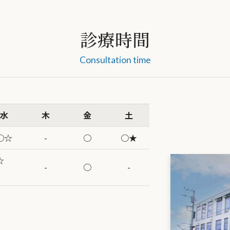
診療時間
Consultation time
水
木
金
土
○☆
-
○
○★
○☆
-
○
-