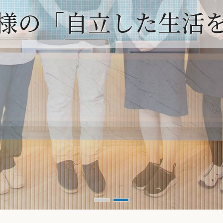
様の「自立した生活
様の「自立した生活