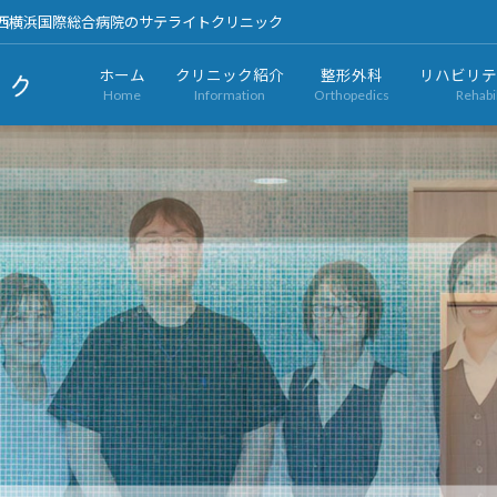
 西横浜国際総合病院のサテライトクリニック
ホーム
クリニック紹介
整形外科
リハビリテ
Home
Information
Orthopedics
Rehabil