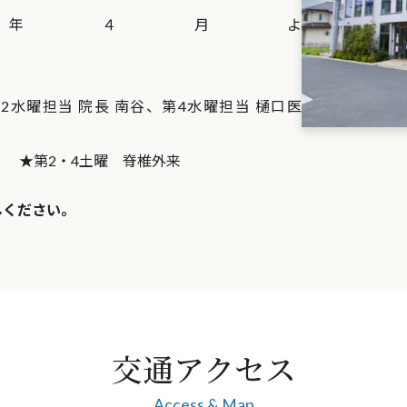
26年４月よ
り）
2水曜担当 院長 南谷、第4水曜担当 樋口医
師
 脊椎外来
しください。
交通アクセス
Access & Map