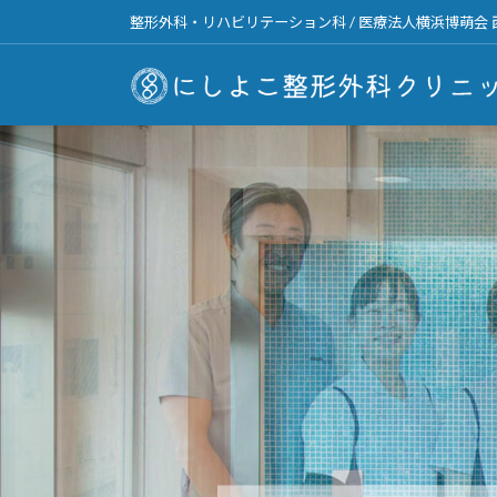
コ
ナ
整形外科・リハビリテーション科 / 医療法人横浜博萌会
ン
ビ
テ
ゲ
ン
ー
ツ
シ
へ
ョ
ス
ン
キ
に
ッ
移
プ
動