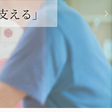
支える」
支える」