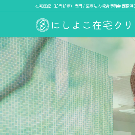
コ
ナ
在宅医療（訪問診療）専門 / 医療法人横浜博萌会 西横
ン
ビ
テ
ゲ
ン
ー
ツ
シ
へ
ョ
ス
ン
キ
に
ッ
移
プ
動