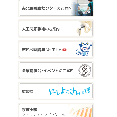
突発性難聴センター
のご案内
人工関節手術
のご案内
市民公開講座
YouTube
医療講演会･イベント
のご案内
広報誌
診察実績
クオリティインディケーター