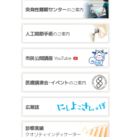
突発性難聴センター
のご案内
人工関節手術
のご案内
市民公開講座
YouTube
医療講演会･イベント
のご案内
広報誌
診察実績
クオリティインディケーター