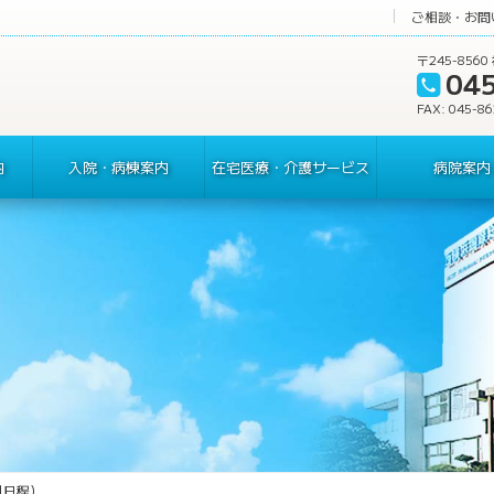
ご相談・お問
〒245-85
04
FAX: 045-8
内
入院・病棟案内
在宅医療・介護サービス
病院案内
月日程）