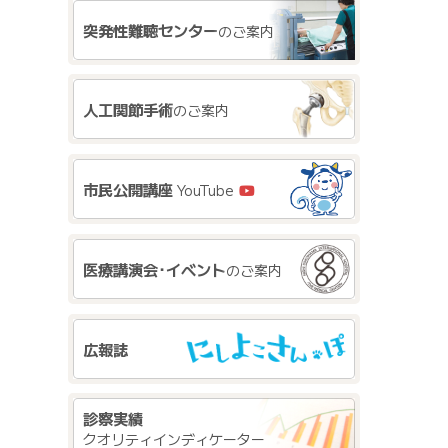
突発性難聴センター
のご案内
人工関節手術
のご案内
市民公開講座
YouTube
医療講演会･イベント
のご案内
広報誌
診察実績
クオリティインディケーター