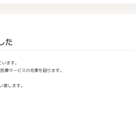
した
ています。
り医療サービスの充実を図ります。
願い致します。