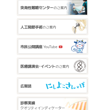
突発性難聴センター
のご案内
人工関節手術
のご案内
市民公開講座
YouTube
医療講演会･イベント
のご案内
広報誌
診察実績
クオリティインディケーター