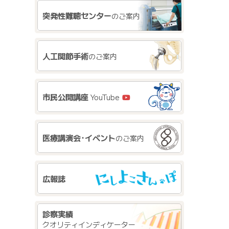
突発性難聴センター
のご案内
人工関節手術
のご案内
市民公開講座
YouTube
医療講演会･イベント
のご案内
広報誌
診察実績
クオリティインディケーター