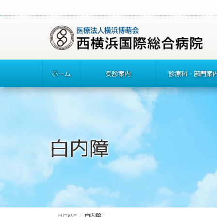
ホーム
受診案内
診療科・部門案
白内障
HOME
白内障