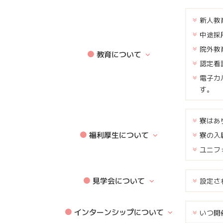
新人教
中途採
院外教
教育について
認定看
電子カ
す。
寮はあ
福利厚生について
寮の入
ユニフ
見学会について
設定さ
インターンシップについて
いつ開