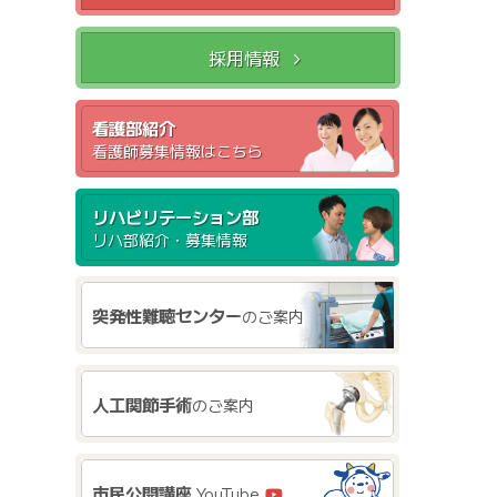
採用情報
看護部紹介
看護師募集情報はこちら
リハビリテーション部
リハ部紹介・募集情報
突発性難聴センター
のご案内
人工関節手術
のご案内
市民公開講座
YouTube