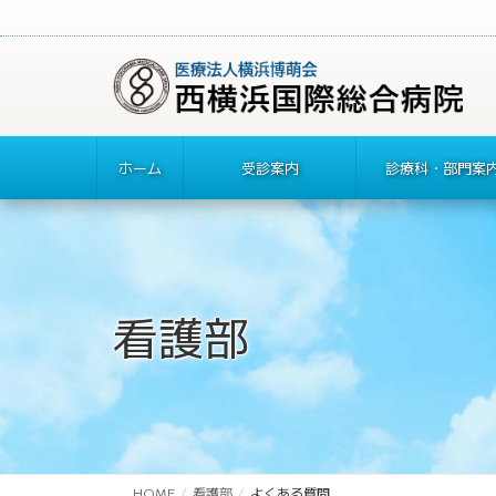
ホーム
受診案内
診療科・部門案
看護部
HOME
看護部
よくある質問