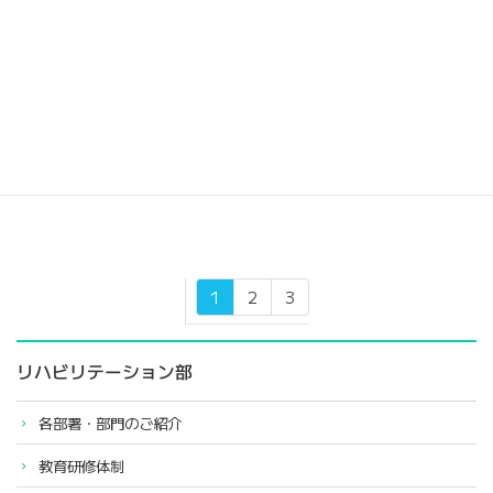
ステップアップも可能
問合せ先
045-871-8855 採用担当 石井
ご応募・お問い合わせ
1
2
3
リハビリテーション部
各部署・部門のご紹介
教育研修体制